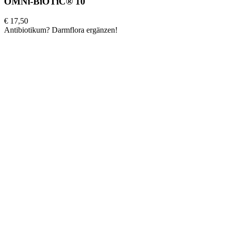
OMNi-BiOTiC® 10
€ 17,50
Antibiotikum? Darmflora ergänzen!