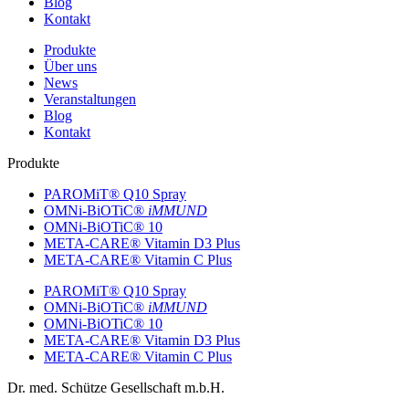
Blog
Kontakt
Produkte
Über uns
News
Veranstaltungen
Blog
Kontakt
Produkte
PAROMiT® Q10 Spray
OMNi-BiOTiC®
iMMUND
OMNi-BiOTiC® 10
META-CARE® Vitamin D3 Plus
META-CARE® Vitamin C Plus
PAROMiT® Q10 Spray
OMNi-BiOTiC®
iMMUND
OMNi-BiOTiC® 10
META-CARE® Vitamin D3 Plus
META-CARE® Vitamin C Plus
Dr. med. Schütze Gesellschaft m.b.H.